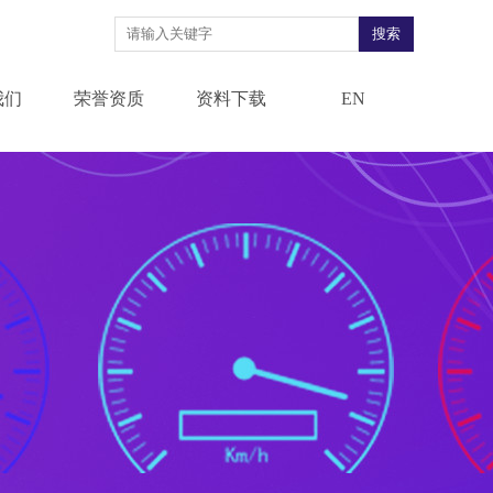
我们
荣誉资质
资料下载
EN