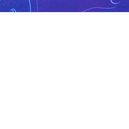
onnector
关于我们
乐清市中亚无线电厂，座落于东海之滨和雁荡山南